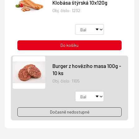
Klobása štýrská 10x120g
Obj. číslo:
1232
Do košíku
Burger z hovězího masa 100g -
10 ks
Obj. číslo:
1105
Dočasně nedostupné