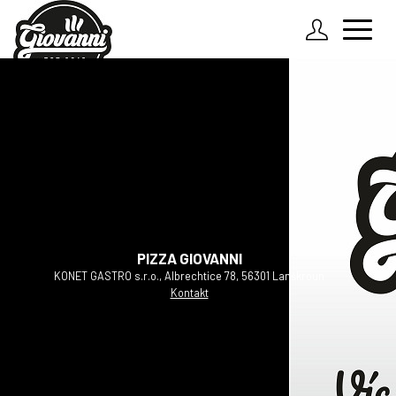
Zadejte údaje k Vašemu účtu
O nás
Jak to funguje?
Přihlásit
Rozvozové linky
Zapomenuté heslo
Kontakt
PIZZA GIOVANNI
KONET GASTRO s.r.o., Albrechtice 78, 56301 Lanškroun
Kontakt