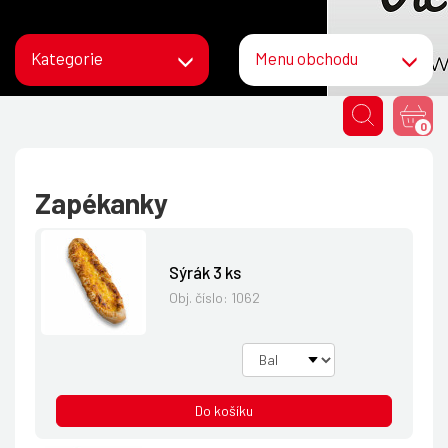
Kategorie
Menu obchodu
0
Zapékanky
Sýrák 3 ks
Obj. číslo:
1062
Do košíku