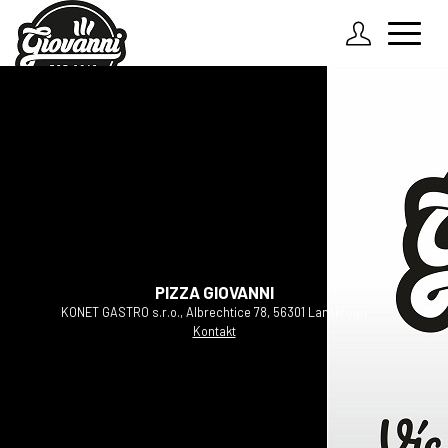
Zadejte údaje k Vašemu účtu
O nás
Jak to funguje?
Přihlásit
Rozvozové linky
Zapomenuté heslo
Kontakt
PIZZA GIOVANNI
KONET GASTRO s.r.o., Albrechtice 78, 56301 Lanškroun
Kontakt