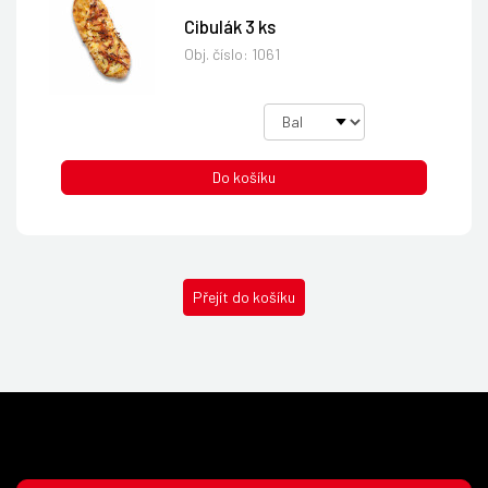
Cibulák 3 ks
Obj. číslo:
1061
Do košíku
Přejít do košíku