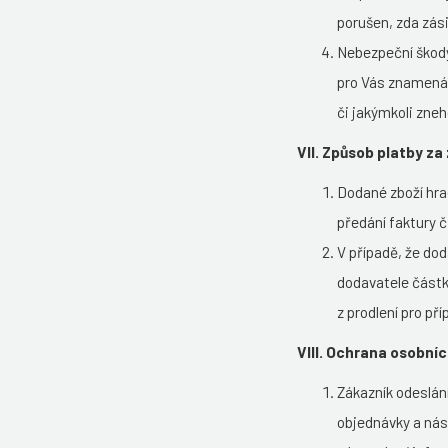
porušen, zda zási
Nebezpeční škody
pro Vás znamená,
či jakýmkoli zne
VII. Způsob platby za
Dodané zboží hrad
předání faktury č
V případě, že do
dodavatele částku
z prodlení pro př
VIII. Ochrana osobní
Zákazník odeslán
objednávky a nás