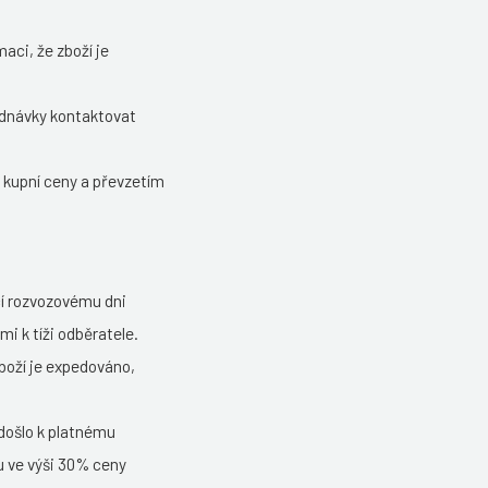
aci, že zboží je
ednávky kontaktovat
 kupní ceny a převzetím
cí rozvozovému dni
 k tíži odběratele.
boží je expedováno,
došlo k platnému
u ve výši 30% ceny