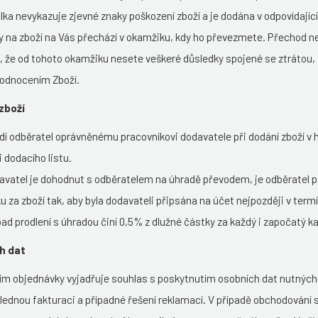
lka nevykazuje zjevné znaky poškození zboží a je dodána v odpovídající 
 na zboží na Vás přechází v okamžiku, kdy ho převezmete. Přechod n
 že od tohoto okamžiku nesete veškeré důsledky spojené se ztrátou,
hodnocením Zboží.
 zboží
í odběratel oprávněnému pracovníkovi dodavatele při dodání zboží v h
i dodacího listu.
davatel je dohodnut s odběratelem na úhradě převodem, je odběratel p
 za zboží tak, aby byla dodavateli připsána na účet nejpozději v termí
ípad prodlení s úhradou činí 0,5% z dlužné částky za každý i započatý ka
ch dat
ím objednávky vyjadřuje souhlas s poskytnutím osobních dat nutných p
lednou fakturaci a případné řešení reklamací. V případě obchodování 