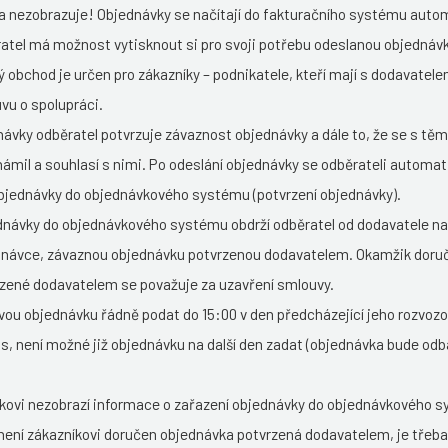
na nezobrazuje! Objednávky se načítají do fakturačního systému autom
atel má možnost vytisknout si pro svoji potřebu odeslanou objednáv
ý obchod je určen pro zákazníky – podnikatele, kteří mají s dodavate
u o spolupráci.
ávky odběratel potvrzuje závaznost objednávky a dále to, že se s tě
mil a souhlasí s nimi. Po odeslání objednávky se odběrateli automat
objednávky do objednávkového systému (potvrzení objednávky).
dnávky do objednávkového systému obdrží odběratel od dodavatele na
dnávce, závaznou objednávku potvrzenou dodavatelem. Okamžik doru
zené dodavatelem se považuje za uzavření smlouvy.
vou objednávku řádně podat do 15:00 v den předcházející jeho rozvoz
s, není možné již objednávku na další den zadat (objednávka bude odb
kovi nezobrazí informace o zařazení objednávky do objednávkového 
není zákazníkovi doručen objednávka potvrzená dodavatelem, je třeba