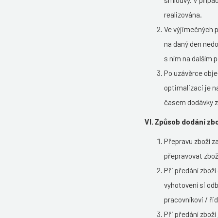
smlouvy.
V přípa
realizována.
Ve výjimečných p
na daný den nedo
s ním na dalším 
Po uzávěrce obje
optimalizaci je 
časem dodávky z
VI. Způsob dodání zbo
Přepravu zboží za
přepravovat zbož
Při předání zboží
vyhotovení si od
pracovníkovi / řid
Při předání zboží