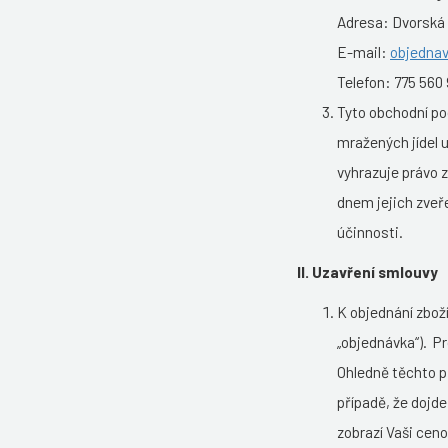
Adresa: Dvorská 
E-mail:
objednav
Telefon: 775 560 
Tyto obchodní po
mražených jídel u
vyhrazuje právo
dnem jejich zveř
účinnosti.
II. Uzavření smlouvy
K objednání zbož
„objednávka“). P
Ohledně těchto p
případě, že dojd
zobrazí Vaši ceno