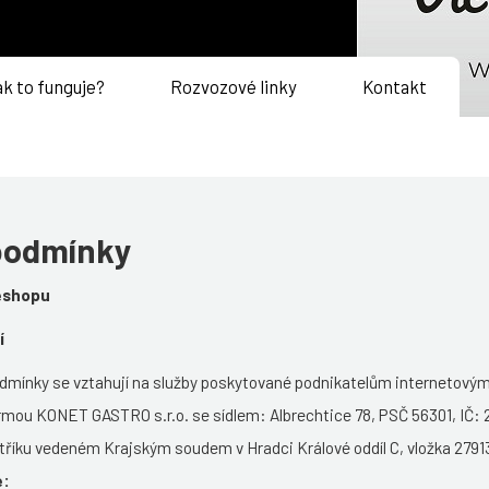
k to funguje?
Rozvozové linky
Kontakt
podmínky
eshopu
í
odmínky se vztahují na služby poskytované podnikatelům internetov
mou KONET GASTRO s.r.o. se sídlem: Albrechtice 78, PSČ 56301, IČ:
říku vedeném Krajským soudem v Hradci Králové oddíl C, vložka 27913 
e: