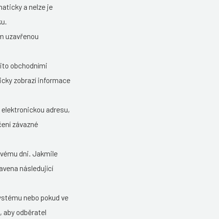
aticky a nelze je
ku.
lem uzavřenou
mito obchodními
icky zobrazí informace
 elektronickou adresu,
čení závazné
ovému dni. Jakmile
avena následující
systému nebo pokud ve
, aby odběratel