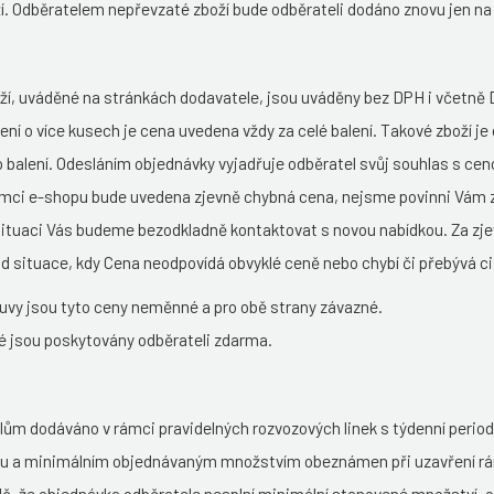
. Odběratelem nepřevzaté zboží bude odběrateli dodáno znovu jen na 
ží, uváděné na stránkách dodavatele, jsou uváděny bez DPH i včetně 
ní o více kusech je cena uvedena vždy za celé balení. Takové zboží j
 balení. Odesláním objednávky vyjadřuje odběratel svůj souhlas s cen
rámci e-shopu bude uvedena zjevně chybná cena, nejsme povinni Vám z
situaci Vás budeme bezodkladně kontaktovat s novou nabídkou. Za zj
d situace, kdy Cena neodpovídá obvyklé ceně nebo chybí či přebývá ci
uvy jsou tyto ceny neměnné a pro obě strany závazné.
é jsou poskytovány odběrateli zdarma.
elům dodáváno v rámci pravidelných rozvozových linek s týdenní period
zu a minimálním objednávaným množstvím obeznámen při uzavření r