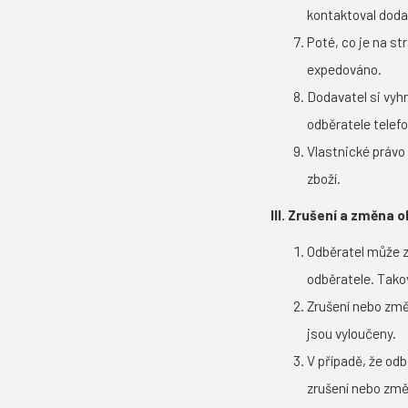
kontaktoval dodav
Poté, co je na st
expedováno.
Dodavatel si vyh
odběratele telefo
Vlastnické právo
zboží.
III. Zrušení a změna 
Odběratel může z
odběratele. Tako
Zrušení nebo změ
jsou vyloučeny.
V případě, že od
zrušení nebo změ