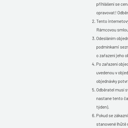
přihlášení se ce
opravovat! Odběr
Tento internetov
Rámcovou smlouv
Odesláním objedn
podmínkami sezná
o zařazení jeho 
Po zařazení obje
uvedenou v obje
objednávky potvr
Odběratel musí s
nastane tento ča
týden).
Pokud se zákazní
stanovené lhůtě 