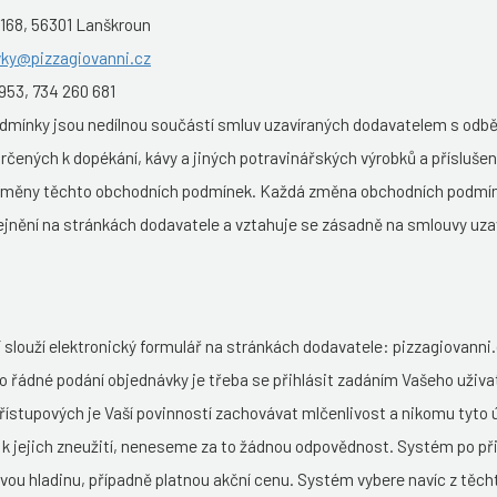
168, 56301 Lanškroun
ky@pizzagiovanni.cz
953, 734 260 681
dmínky jsou nedílnou součástí smluv uzavíraných dodavatelem s odběr
rčených k dopékání, kávy a jiných potravinářských výrobků a příslušen
 změny těchto obchodních podmínek. Každá změna obchodních podmín
ejnění na stránkách dodavatele a vztahuje se zásadně na smlouvy uzav
í slouží elektronický formulář na stránkách dodavatele: pizzagiovanni
ro řádné podání objednávky je třeba se přihlásit zadáním Vašeho uživa
řístupových je Vaší povinností zachovávat mlčenlivost a nikomu tyto 
e k jejich zneužití, neneseme za to žádnou odpovědnost. Systém po př
vou hladinu, případně platnou akční cenu. Systém vybere navíc z těcht