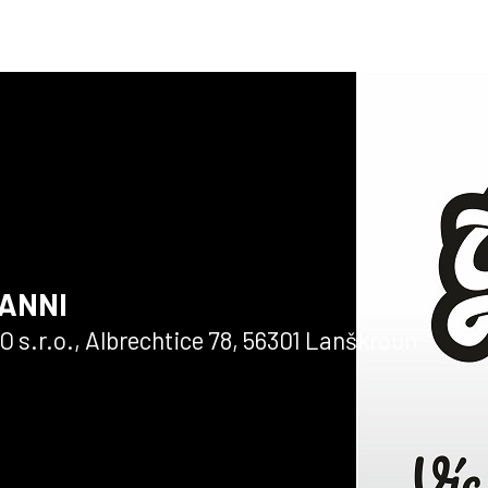
u účtu
nuté heslo
VANNI
s.r.o., Albrechtice 78, 56301 Lanškroun