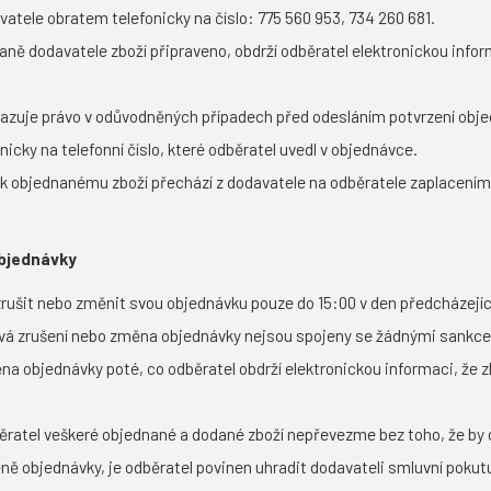
atele obratem telefonicky na číslo: 775 560 953, 734 260 681.
raně dodavatele zboží připraveno, obdrží odběratel elektronickou inform
razuje právo v odůvodněných případech před odesláním potvrzení obj
nicky na telefonní číslo, které odběratel uvedl v objednávce.
 k objednanému zboží přechází z dodavatele na odběratele zaplacením
objednávky
rušit nebo změnit svou objednávku pouze do 15:00 v den předcházejí
vá zrušení nebo změna objednávky nejsou spojeny se žádnými sankcemi
na objednávky poté, co odběratel obdrží elektronickou informaci, že z
běratel veškeré objednané a dodané zboží nepřevezme bez toho, že by 
ně objednávky, je odběratel povinen uhradit dodavateli smluvní pokut