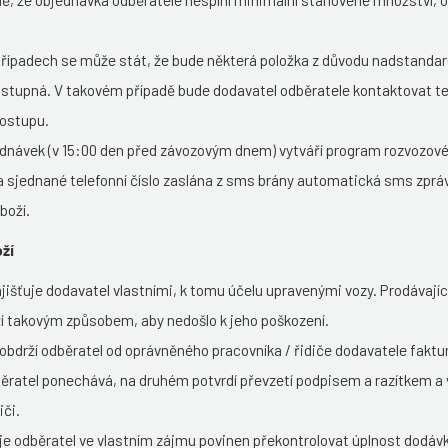
dě, že objednávka odběratele nesplní minimální stanovené množství,
řípadech se může stát, že bude některá položka z důvodu nadstanda
stupná. V takovém případě bude dodavatel odběratele kontaktovat te
postupu.
dnávek (v 15:00 den před závozovým dnem) vytváří program rozvozové 
na sjednané telefonní číslo zaslána z sms brány automatická sms zprá
boží.
ží
jišťuje dodavatel vlastními, k tomu účelu upravenými vozy. Prodávajíc
í takovým způsobem, aby nedošlo k jeho poškození.
 obdrží odběratel od oprávněného pracovníka / řidiče dodavatele faktur
běratel ponechává, na druhém potvrdí převzetí podpisem a razítkem a
iči.
 je odběratel ve vlastním zájmu povinen překontrolovat úplnost dodávky