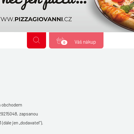
Váš nákup
0
ým obchodem
 29215048, zapsanou
(dále jen „dodavatel“).