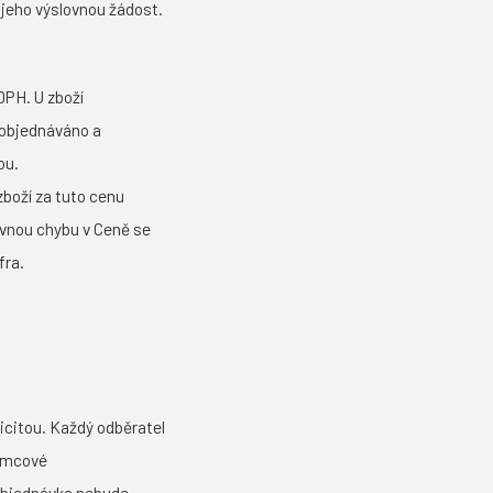
jeho výslovnou žádost.
DPH. U zboží
e objednáváno a
ou.
boží za tuto cenu
evnou chybu v Ceně se
fra.
icitou. Každý odběratel
ámcové