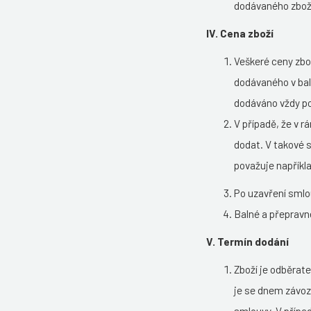
dodávaného zboží
IV. Cena zboží
Veškeré ceny zbo
dodávaného v bale
dodáváno vždy po
V případě, že v 
dodat. V takové 
považuje napříkla
Po uzavření smlo
Balné a přepravn
V. Termín dodání
Zboží je odběrat
je se dnem závo