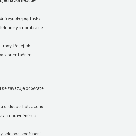
 objednávka nebude
rdně vysoké poptávky
lefonicky a domluví se
trasy. Po jejich
va s orientačním
í se zavazuje odběrateli
u či dodací list. Jedno
 vrátí oprávněnému
, zda obal zboží není