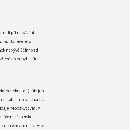
ateli při dodávání
ství. Dodavatel si
ek nabývá účinnosti
řené po nabytí jejich
.damenakup.cz (dále jen
telského jména a hesla.
údaje neposkytovat. V
ihlášení zákazníka
o cen vždy tu nižší. Bez