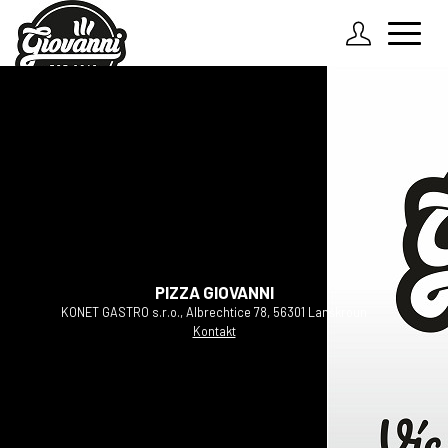
Zadejte údaje k Vašemu účtu
O nás
Jak to funguje?
Přihlásit
Rozvozové linky
Zapomenuté heslo
Kontakt
PIZZA GIOVANNI
KONET GASTRO s.r.o., Albrechtice 78, 56301 Lanškroun
Kontakt