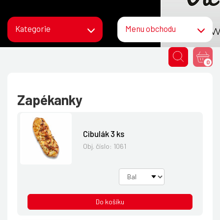
Kategorie
Menu obchodu
0
Zapékanky
Cibulák 3 ks
Obj. číslo:
1061
Do košíku